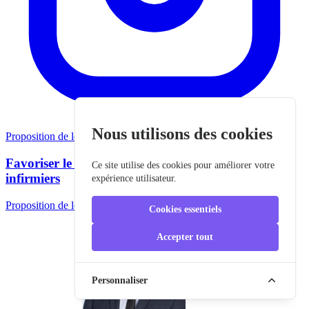
Nous utilisons des cookies
Proposition de loi
Favoriser le cumul emploi-retraite des médecins et
Ce site utilise des cookies pour améliorer votre
infirmiers
expérience utilisateur.
Proposition de loi de Matthias Renault
Cookies essentiels
Accepter tout
Personnaliser