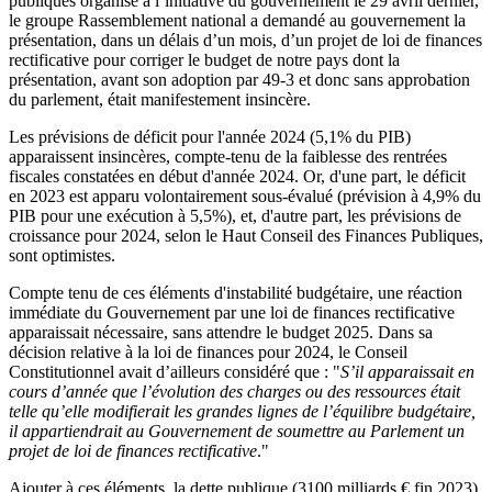
publiques organisé à l’initiative du gouvernement le 29 avril dernier,
le groupe Rassemblement national a demandé au gouvernement la
présentation, dans un délais d’un mois, d’un projet de loi de finances
rectificative pour corriger le budget de notre pays dont la
présentation, avant son adoption par 49-3 et donc sans approbation
du parlement, était manifestement insincère.
Les prévisions de déficit pour l'année 2024 (5,1% du PIB)
apparaissent insincères, compte-tenu de la faiblesse des rentrées
fiscales constatées en début d'année 2024. Or, d'une part, le déficit
en 2023 est apparu volontairement sous-évalué (prévision à 4,9% du
PIB pour une exécution à 5,5%), et, d'autre part, les prévisions de
croissance pour 2024, selon le Haut Conseil des Finances Publiques,
sont optimistes.
Compte tenu de ces éléments d'instabilité budgétaire, une réaction
immédiate du Gouvernement par une loi de finances rectificative
apparaissait nécessaire, sans attendre le budget 2025. Dans sa
décision relative à la loi de finances pour 2024, le Conseil
Constitutionnel avait d’ailleurs considéré que : "
S’il apparaissait en
cours d’année que l’évolution des charges ou des ressources était
telle qu’elle modifierait les grandes lignes de l’équilibre budgétaire,
il appartiendrait au Gouvernement de soumettre au Parlement un
projet de loi de finances rectificative
."
Ajouter à ces éléments, la dette publique (3100 milliards € fin 2023)